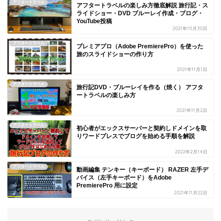
アフタートラベル
アフタートラベルの楽しみ方徹底解説 旅行記・ス
ライドショー・DVD ブルーレイ作成・ブログ・
YouTube投稿
2021年10月30日
アフタートラベル
プレミアプロ（Adobe PremierePro）を使った
旅のスライドショーの作り方
2021年11月1日
アフタートラベル
旅行記DVD・ブルーレイを作る（焼く） アフタ
ートラベルの楽しみ方
2021年11月2日
アフタートラベル
初心者がエックスサーバーと契約しドメインを取
りワードプレスでブログを始める手順を解説
2022年2月14日
アフタートラベル
動画編集 テンキー（キーボード） RAZER 左手デ
バイス（左手キーボード）をAdobe
PremierePro 用に設定
2021年11月22日