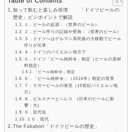
Table of Contents
知って飲むと楽しみ倍増 「ドイツビールの
歴史」ピンポイントで解説
１．ビールの起源：（世界のビール）
２．ビール作りの記録や壁画：（世界のビール）
３．ドイツへはゲルマン系民族の大移動でビール
作りが伝承
４．ドイツのバイエルン地方で
５．ドイツ「ビール純粋令」制定（ビールの原材
料指定）
「ビール純粋令」制定
６．「ビール純粋令」（1516年）制定の背景
７．ラガービールの発見（15世紀バイエルン地
方）
８．ピルスナーとへレス (日本のビールに影
響：大)
９．近代化
１０．現代
The Fukabori「ドイツビールの歴史」