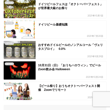
ビール
ドイツビールフェスは「オクトーバーフェスト」
が世界最大級のお祭り
2021年10月1日
ビール
ドイツビール基礎知識
2021年7月20日
ビール
おすすめドイルビールのノンアルコール「ヴェリ
タスブロイ」 0.0%
2021年9月29日
ビール
10月31日（日）「おうちハロウィン」でビール
Zoom飲み会 Halloween
2021年10月24日
ビール
【ビール祭り】おうちオクトーバーフェスト開
催 Zoomでリモート
2021年8月31日