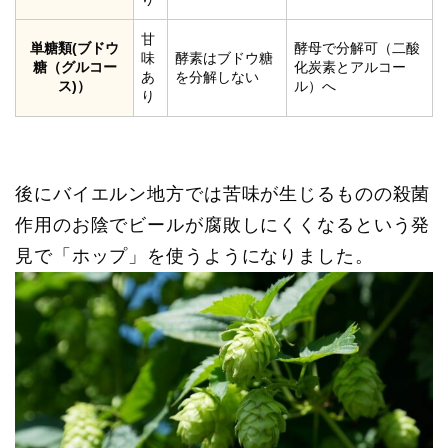
甘
単糖類(ブドウ
酵母で分解可（二酸
味
酵素はブドウ糖
糖（グルコー
化炭素とアルコー
あ
を分解しない
ス)）
ル）へ
り
後にバイエルン地方では苦味が生じるものの殺菌
作用のお陰でビールが腐敗しにくくなるという発
見で「ホップ」を使うようになりました。