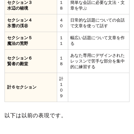
セクション３
１
簡単な会話に必要な文法・文
水辺の秘境
８
章を学ぶ
セクション４
４
日常的な話題についての会話
氷雪の渓谷
０
で文章を使って話す
セクション５
１
幅広い話題について文章を作
魔法の荒野
１
る
あなた専用にデザインされた
セクション６
１
レッスンで苦手な部分を集中
賢者の殿堂
８
的に練習する
計
１
計６セクション
０
９
以下は以前の表現です。